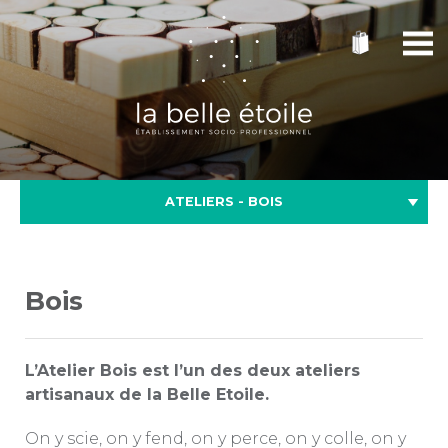
ATELIERS - BOIS
Bois
L’Atelier Bois est l’un des deux ateliers
artisanaux de la Belle Etoile.
On y scie, on y fend, on y perce, on y colle, on y