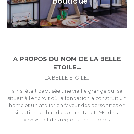
boutique
A PROPOS DU NOM DE LA BELLE
ETOILE…
LA BELLE ETOILE...
ainsi était baptisée une vieille grange qui se
situait à l'endroit où la fondation a construit un
home et un atelier en faveur des personnes en
situation de handicap mental et IMC de la
Veveyse et des régions limitrophes.